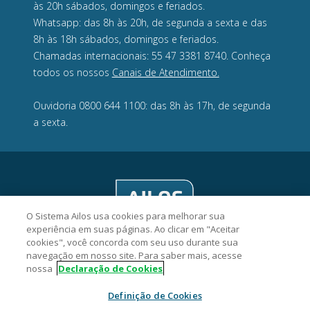
às 20h sábados, domingos e feriados.
Whatsapp: das 8h às 20h, de segunda a sexta e das
8h às 18h sábados, domingos e feriados.
Chamadas internacionais: 55 47 3381 8740. Conheça
todos os nossos
Canais de Atendimento.
Ouvidoria 0800 644 1100: das 8h às 17h, de segunda
a sexta.
O Sistema Ailos usa cookies para melhorar sua
experiência em suas páginas. Ao clicar em "Aceitar
cookies", você concorda com seu uso durante sua
navegação em nosso site. Para saber mais, acesse
nossa
Declaração de Cookies
Civia Cooperativa de Crédito - CNPJ 10.218.474/0001-68
Definição de Cookies
Rua João Stoeberl, 217, Rio Negro, CEP 89287-440, São Bento do