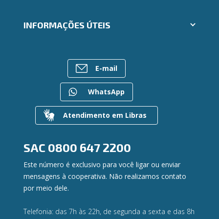
Segunda via e atualização de boletos
Cartões
Trabalhe Conosco
INFORMAÇÕES ÚTEIS
Consórcios
Ailos Educação
Empréstimos
Notícias
Rede de Atendimento
FALE CONOSCO
Investimentos
Bens à venda
Postos de Atendimento
Previdência
E-mail
Mapa do site
Caixa Eletrônico
Para empresas
Gerenciar Cookies
Regularização de dívidas
WhatsApp
Valores a Receber
Contato
Atendimento em Libras
Canal de Ética
Ouvidoria
Privacidade e segurança
SAC
0800 647 2200
Este número é exclusivo para você ligar ou enviar
mensagens à cooperativa. Não realizamos contato
por meio dele.
Telefonia: das 7h às 22h, de segunda a sexta e das 8h