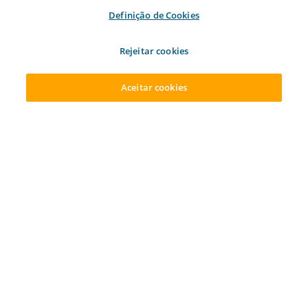
Definição de Cookies
Ailos Educação
Evolua com cursos e palestras para seu
Rejeitar cookies
desenvolvimento profissional e pessoal.
Aceitar cookies
ACESSAR SUA CONTA
ABRA SUA CONTA
Tenha acesso a cursos e palestras
disponibilizados pela cooperativa, com o foco
nos seguintes temas: empreendedorismo,
educação financeira, sustentabilidade, cultura
e bem-estar.
SAIBA MAIS