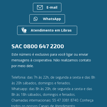
Bens à venda
Postos de Atendimento
Previdência
E-mail
Mapa do site
Caixa Eletrônico
Para empresas
Gerenciar Cookies
Regularização de dívidas
WhatsApp
Valores a Receber
Contato
Atendimento em Libras
Canal de Ética
Ouvidoria
Privacidade e segurança
SAC
0800 647 2200
Este número é exclusivo para você ligar ou enviar
mensagens à cooperativa. Não realizamos contato
por meio dele.
Telefonia: das 7h às 22h, de segunda a sexta e das 8h
às 20h sábados, domingos e feriados.
Whatsapp: das 8h às 20h, de segunda a sexta e das
8h às 18h sábados, domingos e feriados.
Chamadas internacionais: 55 47 3381 8740. Conheça
todos os nossos
Canais de Atendimento.