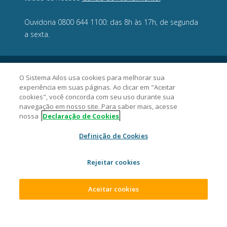
Ouvidoria 0800 644 1100: das 8h às 17h, de segunda
a sexta.
O Sistema Ailos usa cookies para melhorar sua
experiência em suas páginas. Ao clicar em "Aceitar
cookies", você concorda com seu uso durante sua
navegação em nosso site. Para saber mais, acesse
nossa
Declaração de Cookies
Definição de Cookies
Civia Cooperativa de Crédito - CNPJ 10.218.474/0001-68
Rejeitar cookies
Rua João Stoeberl, 217, Rio Negro, CEP 89287-440, São Bento do
Sul/SC.
2026 Sistema Ailos. Todos os direitos reservados.
Aceitar cookies
ACESSAR SUA CONTA
ABRA SUA CONTA