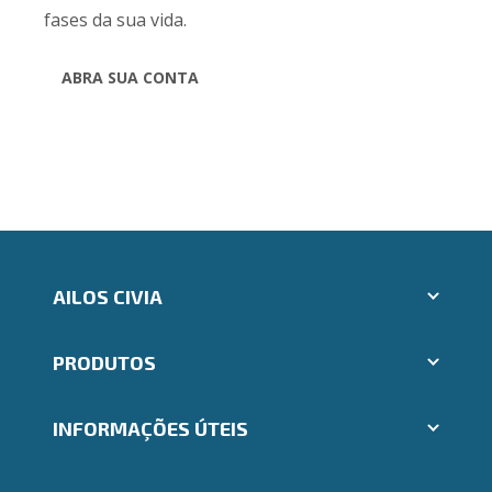
fases da sua vida.
ABRA SUA CONTA
AILOS CIVIA
Aplicativos Ailos
PRODUTOS
Indique um amigo
Segunda via e atualização de boletos
Cartões
Trabalhe Conosco
INFORMAÇÕES ÚTEIS
Consórcios
Ailos Educação
Empréstimos
Notícias
Rede de Atendimento
FALE CONOSCO
Investimentos