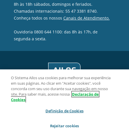
8h às 18h sábados, domingos e feriados.
Chamadas internacionais: 55 47 3381 8740.
Conheça todos os nossos
Canais de Atendimento.
Ouvidoria 0800 644 1100: das 8h às 17h, de
segunda a sexta.
O Sistema Ailos usa cookies para melhorar sua experiência
em suas páginas. Ao clicar em "Aceitar cookies", você
concorda com seu uso durante sua navegação em nosso
site. Para saber mais, acesse nossa
Declaração de
Cookies
Civia Cooperativa de Crédito - CNPJ 10.218.474/0001-68
Definição de Cookies
Rua João Stoeberl, 217, Rio Negro, CEP 89287-440, São Bento
do Sul/SC.
Rejeitar cookies
2026 Sistema Ailos. Todos os direitos reservados.