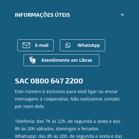
Segunda via e atualização de boletos
Cartões
Trabalhe Conosco
INFORMAÇÕES ÚTEIS
Consórcios
Ailos Educação
Empréstimos
Notícias
Rede de Atendimento
FALE CONOSCO
Investimentos
Bens à venda
Postos de Atendimento
Previdência
Mapa do site
Caixa Eletrônico
E-mail
WhatsApp
Para empresas
Gerenciar Cookies
Regularização de dívidas
Valores a Receber
Atendimento em Libras
Contato
Canal de Ética
SAC
0800 647 2200
Ouvidoria
Privacidade e segurança
Este número é exclusivo para você ligar ou enviar
mensagens à cooperativa. Não realizamos contato
por meio dele.
Telefonia: das 7h às 22h, de segunda a sexta e das
8h às 20h sábados, domingos e feriados.
Whatsapp: das 8h às 20h, de segunda a sexta e das