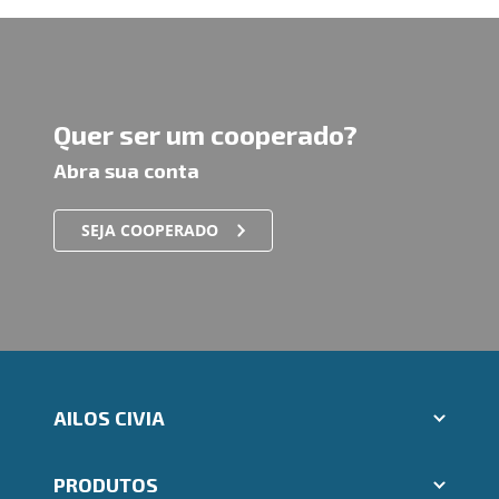
Quer ser um cooperado?
Abra sua conta
SEJA COOPERADO
AILOS CIVIA
Aplicativos Ailos
PRODUTOS
Indique um amigo